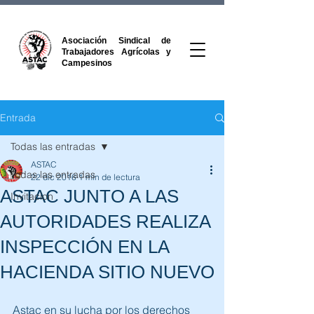
Asociación Sindical de
Trabajadores Agrícolas y
Campesinos
Entrada
Todas las entradas
ASTAC
Todas las entradas
22 dic 2016
1 min de lectura
ASTAC JUNTO A LAS
Invitacion
AUTORIDADES REALIZA
INSPECCIÓN EN LA
HACIENDA SITIO NUEVO
Astac en su lucha por los derechos 