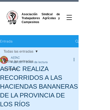
Asociación Sindical de
Trabajadores Agrícolas y
Campesinos
Entrada
Todas las entradas
ASTAC
Todas las entradas
4 abr 2017
0 min de lectura
ASTAC REALIZA
Invitacion
RECORRIDOS A LAS
HACIENDAS BANANERAS
DE LA PROVINCIA DE
LOS RÍOS