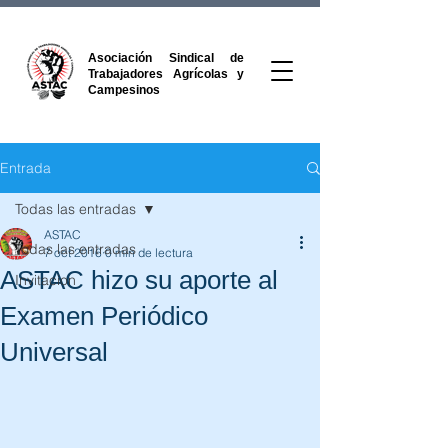
Asociación Sindical de
Trabajadores Agrícolas y
Campesinos
Entrada
Todas las entradas
ASTAC
Todas las entradas
7 oct 2016
0 min de lectura
ASTAC hizo su aporte al
Invitacion
Examen Periódico
Universal