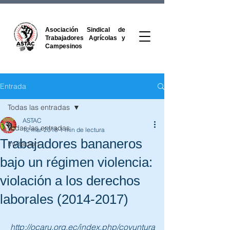
Asociación Sindical de
Trabajadores Agrícolas y
Campesinos
Entrada
Todas las entradas
ASTAC
Todas las entradas
12 mar 2018
1 min de lectura
Trabajadores bananeros
Invitacion
bajo un régimen violencia:
violación a los derechos
laborales (2014-2017)
http://ocaru.org.ec/index.php/coyuntura