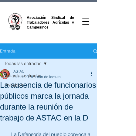
Asociación Sindical de
Trabajadores Agrícolas y
Campesinos
Entrada
Todas las entradas
ASTAC
Todas las entradas
24 oct 2018
1 min de lectura
La ausencia de funcionarios
Invitacion
públicos marca la jornada
durante la reunión de
trabajo de ASTAC en la D
La Defensoria del pueblo convoca a 