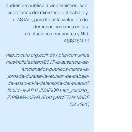
audiencia publica a viceministros, sub-
secretarios del ministerio del trabajo y 
a ASTAC, para tratar la violación de 
derechos humanos en las 
plantaciones bananeras y NO 
ASISTEN!!!!
http://ocaru.org.ec/index.php/comunica
mos/noticias/item/8617-la-ausencia-de-
funcionarios-publicos-marca-la-
jornada-durante-la-reunion-de-trabajo-
de-astac-en-la-defensoria-del-pueblo?
fbclid=IwAR1LJM8EIQB1J6z_mxdztd_
ZrPffMWwnEoBVPp0qy9WZTHihM3DF
Q3-xG2Q