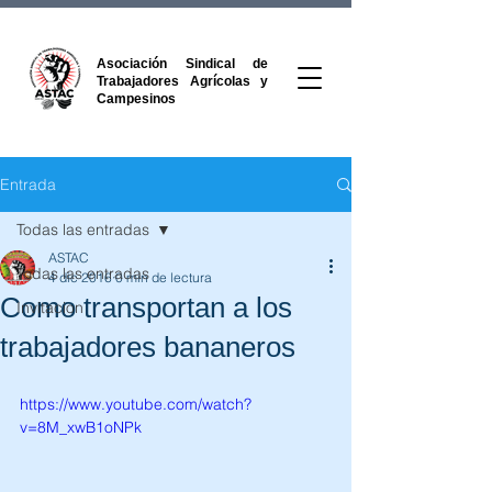
Asociación Sindical de
Trabajadores Agrícolas y
Campesinos
Entrada
Todas las entradas
ASTAC
Todas las entradas
4 dic 2016
0 min de lectura
Como transportan a los
Invitacion
trabajadores bananeros
https://www.youtube.com/watch?
v=8M_xwB1oNPk