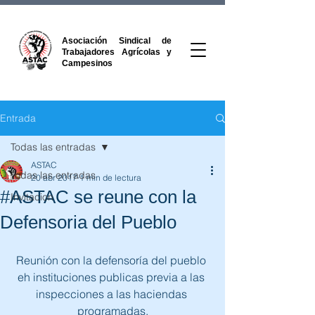
Asociación Sindical de
Trabajadores Agrícolas y
Campesinos
Entrada
Todas las entradas
ASTAC
Todas las entradas
20 abr 2017
1 min de lectura
#ASTAC se reune con la
Invitacion
Defensoria del Pueblo
Reunión con la defensoría del pueblo 
eh instituciones publicas previa a las 
inspecciones a las haciendas 
programadas.