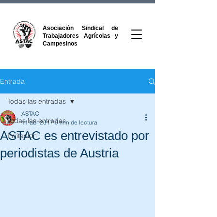
Asociación Sindical de
Trabajadores Agrícolas y
Campesinos
Entrada
Todas las entradas
ASTAC
Todas las entradas
11 abr 2017
0 min de lectura
ASTAC es entrevistado por
Invitacion
periodistas de Austria