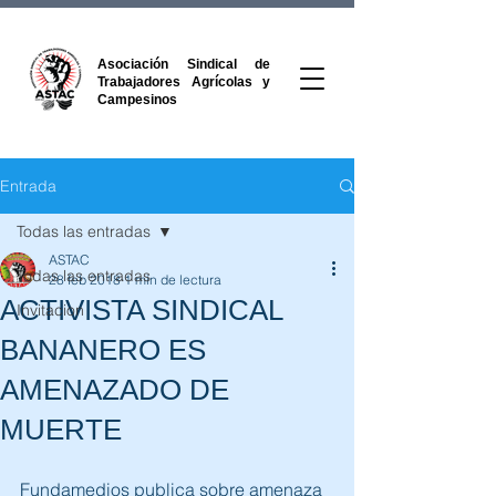
Asociación Sindical de
Trabajadores Agrícolas y
Campesinos
Entrada
Todas las entradas
ASTAC
Todas las entradas
28 feb 2018
1 min de lectura
ACTIVISTA SINDICAL
Invitacion
BANANERO ES
AMENAZADO DE
MUERTE
Fundamedios publica sobre amenaza 