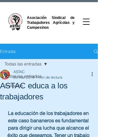
Asociación Sindical de
Trabajadores Agrícolas y
Campesinos
Entrada
Todas las entradas
ASTAC
Todas las entradas
29 mar 2018
1 min de lectura
ASTAC educa a los
Invitacion
trabajadores
La educación de los trabajadores en 
este caso bananeros es fundamental 
para dirigir una lucha que alcance el 
éxito que deseamos. Tener un trabajo 