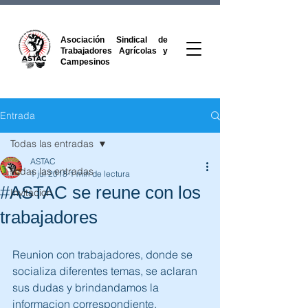
Asociación Sindical de
Trabajadores Agrícolas y
Campesinos
Entrada
Todas las entradas
ASTAC
Todas las entradas
1 jul 2018
1 min de lectura
#ASTAC se reune con los
Invitacion
trabajadores
Reunion con trabajadores, donde se 
socializa diferentes temas, se aclaran 
sus dudas y brindandamos la 
informacion correspondiente.