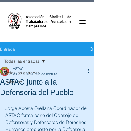
Asociación Sindical de
Trabajadores Agrícolas y
Campesinos
Entrada
Todas las entradas
ASTAC
Todas las entradas
28 jul 2018
1 min de lectura
ASTAC junto a la
Invitacion
Defensoria del Pueblo
Jorge Acosta Orellana Coordinador de 
ASTAC forma parte del Consejo de 
Defensoras y Defensoras de Derechos 
Humanos propuesto por la Defensoria 