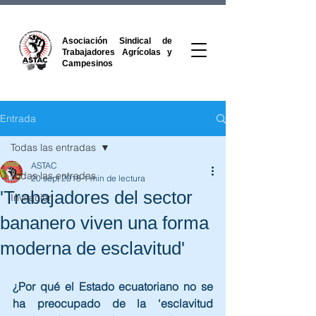
Asociación Sindical de
Trabajadores Agrícolas y
Campesinos
Entrada
Todas las entradas
ASTAC
Todas las entradas
20 sept 2018
1 min de lectura
'Trabajadores del sector
Invitacion
bananero viven una forma
moderna de esclavitud'
¿Por qué el Estado ecuatoriano no se 
ha preocupado de la ‘esclavitud 