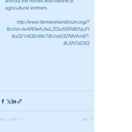
without the voices and visions of 
agricultural workers.
http://www.farmworkersforum.org/?
fbclid=IwAR0wKJlwLZGul5SR4B2quFt
8uG21t4QbhWcT8UnaV3ZNNAm97-
9L5NTd23Q